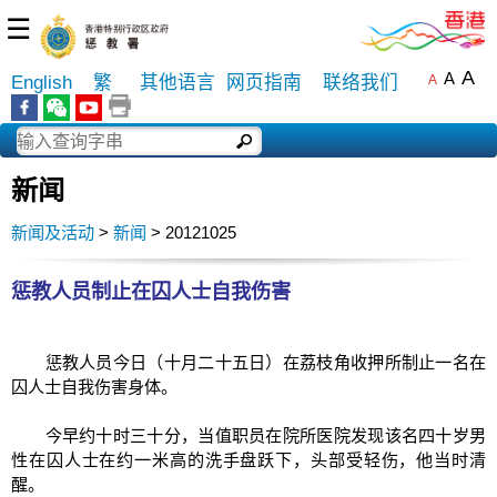
☰
A
A
English
繁
其他语言
网页指南
联络我们
A
新闻
新闻及活动
>
新闻
> 20121025
惩教人员制止在囚人士自我伤害
惩教人员今日（十月二十五日）在荔枝角收押所制止一名在
囚人士自我伤害身体。
今早约十时三十分，当值职员在院所医院发现该名四十岁男
性在囚人士在约一米高的洗手盘跃下，头部受轻伤，他当时清
醒。