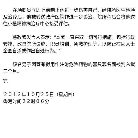
在场职员立即上前制止他进一步伤害自己，经院所医生检验
及治疗后，他被转送政府医院作进一步诊治。院所稍后会将他送
往小榄精神病治疗中心接受评估。
惩教署发言人表示：“本署一直采取一切可行措施，包括行政
安排、改良院所设施、职员培训、急救护理等，以防止在囚人士
企图自杀或作出自残行为。”
该名男子因管有拟用作注射危险药物的器具罪名而被判入狱
三个月。
完
２０１２年１０月２５日（星期四）
香港时间２２时０６分