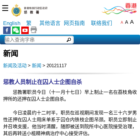
☰
A
A
English
繁
其他语言
网页指南
联络我们
A
新闻
新闻及活动
>
新闻
> 20121117
惩教人员制止在囚人士企图自杀
惩教署职员今日（十一月十七日）早上制止一名在荔枝角收
押所的还押在囚人士企图自杀。
今日凌晨约十二时半，职员在巡视期间发现一名三十六岁男
性还押在囚人士用床单系于囚仓内铁枝企图吊颈。职员立即制止
并召唤支援，他当时清醒，随即被送到院所中心医院接受治理，
其后再转送小榄精神病治疗中心接受评估。