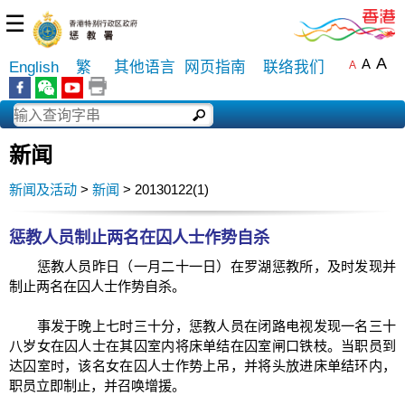
☰
A
A
English
繁
其他语言
网页指南
联络我们
A
新闻
新闻及活动
>
新闻
> 20130122(1)
惩教人员制止两名在囚人士作势自杀
惩教人员昨日（一月二十一日）在罗湖惩教所，及时发现并
制止两名在囚人士作势自杀。
事发于晚上七时三十分，惩教人员在闭路电视发现一名三十
八岁女在囚人士在其囚室内将床单结在囚室闸口铁枝。当职员到
达囚室时，该名女在囚人士作势上吊，并将头放进床单结环内，
职员立即制止，并召唤增援。