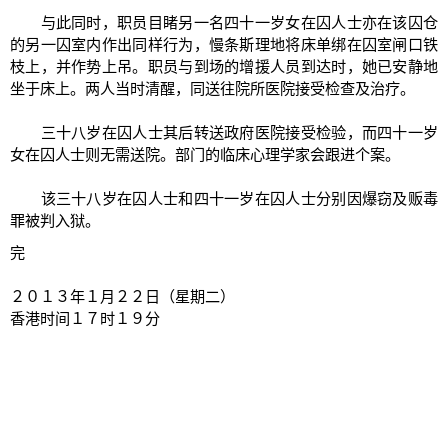
与此同时，职员目睹另一名四十一岁女在囚人士亦在该囚仓
的另一囚室内作出同样行为，慢条斯理地将床单绑在囚室闸口铁
枝上，并作势上吊。职员与到场的增援人员到达时，她已安静地
坐于床上。两人当时清醒，同送往院所医院接受检查及治疗。
三十八岁在囚人士其后转送政府医院接受检验，而四十一岁
女在囚人士则无需送院。部门的临床心理学家会跟进个案。
该三十八岁在囚人士和四十一岁在囚人士分别因爆窃及贩毒
罪被判入狱。
完
２０１３年１月２２日（星期二）
香港时间１７时１９分