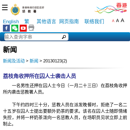
☰
A
A
English
繁
其他语言
网页指南
联络我们
A
新闻
新闻及活动
>
新闻
> 20130123(2)
荔枝角收押所在囚人士袭击人员
一名男性还押在囚人士今日（一月二十三日）在荔枝角收押
所内袭击惩教署人员。
下午约四时三十分，惩教人员在派发晚餐时，拒绝了一名二
十五岁在囚人士提出要额外奶茶的要求。该名在囚人士随即情绪
失控，并将一杯奶茶泼向一名惩教人员，在场职员见状立即上前
制止。