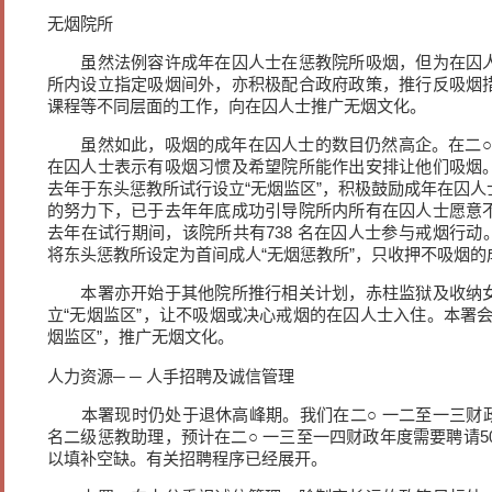
无烟院所
虽然法例容许成年在囚人士在惩教院所吸烟，但为在囚人
所内设立指定吸烟间外，亦积极配合政府政策，推行反吸烟
课程等不同层面的工作，向在囚人士推广无烟文化。
虽然如此，吸烟的成年在囚人士的数目仍然高企。在二○ 一
在囚人士表示有吸烟习惯及希望院所能作出安排让他们吸烟
去年于东头惩教所试行设立“无烟监区”，积极鼓励成年在囚
的努力下，已于去年年底成功引导院所内所有在囚人士愿意
去年在试行期间，该院所共有738 名在囚人士参与戒烟行动
将东头惩教所设定为首间成人“无烟惩教所”，只收押不吸烟的
本署亦开始于其他院所推行相关计划，赤柱监狱及收纳女
立“无烟监区”，让不吸烟或决心戒烟的在囚人士入住。本署
烟监区”，推广无烟文化。
人力资源─ ─ 人手招聘及诚信管理
本署现时仍处于退休高峰期。我们在二○ 一二至一三财政年
名二级惩教助理，预计在二○ 一三至一四财政年度需要聘请50
以填补空缺。有关招聘程序已经展开。