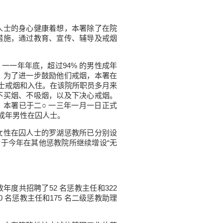
士的身心健康着想，本署除了在院
措施，通过教育、宣传、辅导及戒烟
一年年底，超过94% 的男性成年
。为了进一步鼓励他们戒烟，本署在
人士戒烟和入住。在该院所职员多月来
不买烟、不吸烟，以及下决心戒烟。
。本署已于二○ 一三年一月一日正式
成年男性在囚人士。
性在囚人士的罗湖惩教所已分别设
会于今年在其他惩教院所继续增设“无
度共招聘了52 名惩教主任和322
 名惩教主任和175 名二级惩教助理