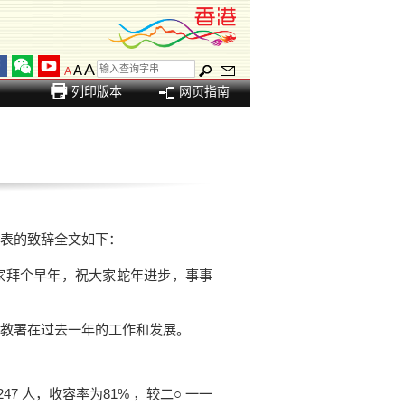
A
A
A
列印版本
网页指南
表的致辞全文如下：
拜个早年，祝大家蛇年进步，事事
教署在过去一年的工作和发展。
 人，收容率为81% ，较二○ 一一