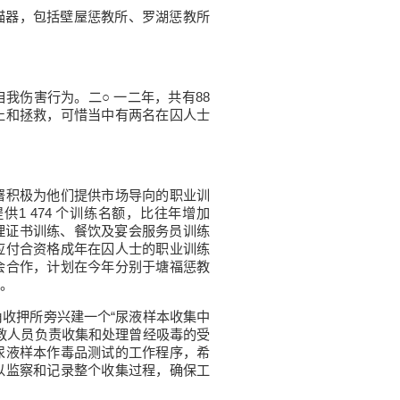
描器，包括壁屋惩教所、罗湖惩教所
伤害行为。二○ 一二年，共有88
止和拯救，可惜当中有两名在囚人士
积极为他们提供市场导向的职业训
1 474 个训练名额，比往年增加
助理证书训练、餐饮及宴会服务员训练
应付合资格成年在囚人士的职业训练
会合作，计划在今年分别于塘福惩教
。
收押所旁兴建一个“尿液样本收集中
教人员负责收集和处理曾经吸毒的受
尿液样本作毒品测试的工作程序，希
以监察和记录整个收集过程，确保工