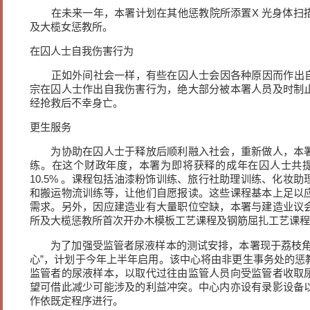
在未来一年，本署计划在其他惩教院所添置X 光身体扫
及大榄女惩教所。
在囚人士自我伤害行为
正如外间社会一样，有些在囚人士会因各种原因而作出自我
宗在囚人士作出自我伤害行为，绝大部分被本署人员及时制
经抢救后不幸身亡。
更生服务
为协助在囚人士于释放后顺利融入社会，重新做人，本署
练。在这个财政年度，本署为即将获释的成年在囚人士共提供
10.5% 。课程包括油漆粉饰训练、旅行社助理训练、化妆
和搬运物流训练等，让他们自愿报读。这些课程基本上足以
需求。另外，因应建造业有大量职位空缺，本署与建造业议
所及大榄惩教所首次开办木模板工艺课程及钢筋屈扎工艺课程
为了加强受监管者尿液样本的测试安排，本署现于荔枝角
心”，计划于今年上半年启用。该中心将由非更生事务处的惩
监管者的尿液样本，以取代过往由监管人员向受监管者收取
望可借此减少可能涉及的利益冲突。中心内亦设有录影设备
作依既定程序进行。