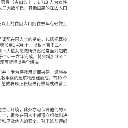
男性（占81% ），1 713 人为女性
囚人口大致平稳，其他国籍的在囚人口
及以上的在囚人口则在去年有轻微上
调配在囚人士的措施，包括把荔枝
加至1 484 个，以致本署于二○ 一
剩下大榄女惩教所仍然经常面对超收
二○ 一六年完成，将会增加108 个
题可望得以完全解决。
并非专为惩教用途而兴建，设施亦
惩教用途的建筑物改建而成，有10 个
个。惩教署现正积极进行重建或改善工
生活环境，此外亦可保障他们的人
实上，很多在囚人士都遵守纪律和决
所秩序及他人的安全。对于这些违纪