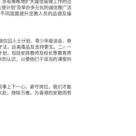
亦有策略地扩大诚信管理工作的范
大使计划”及举办多元化的诚信推广活
从不同层面提升惩教人员的品德及操
晤在囚人士计划、青少年座谈会、参
法，远离毒品及支持更生。二○ 一
该计划，包括安排教师及校长等教育界
作的认识，以便他们于适当的课堂向
事上下一心，紧守岗位，我们才能
以赴，排除万难，为香港的安稳而努