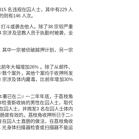
15 名违规在囚人士，其中有229 人
则有146 人次。
打斗或袭击他人。除了38 宗较严重
4 宗涉及惩教人员于执勤时被袭，全
其中一宗被侦破越押计划，另一宗
前年大幅增加26% 。除了从邮件、
少数个案外，其他个案均于收押所发
 宗涉及体内藏毒，比前年增加30%
署已在二○ 一二年年底，于荔枝角
作检查新收纳的男性在囚人士，取代
名在囚人士，并揭发3 名在囚人士体内
直肠是有效的。荔枝角收押所已于二○
查在囚人士直肠的做法，在荔枝角收
 光身体扫描器检查或扫描器不能运