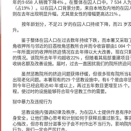
年的9 658 人稍微下降4% 。在整体在囚人口中，7 534 人为
（占19% ）。以在囚人口背景分类，来自本地及内地的在
则在去年出现明显升幅，尤其是女性的增幅更高达21% 。
按年龄划分，不足21 岁的在囚人口持续下降，而21 岁
升。
鉴于整体在囚人口在过去数年持续下跌，而本署又采取了
角收押所与邻近的旧荔枝角惩教所合并而令收容额由1 084 个增
一年所面对的收押所挤迫情况在去年得以大大改善，现在只
的情况。该院所去年平均超收22% ，但随着其局部重建项目于
收纳名额及改善设施。届时，过去一直困扰我们的院所挤迫问
虽然惩教院所的挤迫问题获得纾缓，但很多现有院所当初
出现老化问题。本署现有的29 个惩教设施中，有6 个是由非
到今年已经启用达40 年或以上，再过五年数目更增至15 
程，使过时的设施能够符合现今惩教工作的需要。
狱中暴力及违规行为
惩教设施内强调纪律及秩序，为在囚人士提供作息有序的
身安全，让他们静心思考和计划如何于获释后重过新生。事
心悔改，但亦有部分滋事分子会不时作出不当行为，影响院
行为，我们一定会严厉打击。