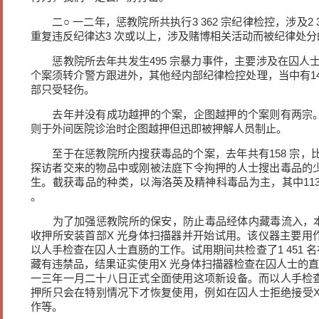
二○ 一二年，惩教院所共执行3 362 宗纪律检控，涉及2 3
重复违反纪律达3 次或以上，涉及赌博相关活动而被纪律处分的
惩教院所去年共发生495 宗暴力事件，主要涉及在囚人士
个案须转介警方跟进外，其他经内部纪律检控处理，当中有1
部只受轻伤。
去年并没有成功越押的个案，企图越押的个案则有两宗。
则于外间医院诊治时企图越押但迅即被押解人员制止。
至于在惩教院所内搜获毒品的个案，去年共有158 宗，比
探访者交来的物品中或刚被法庭下令拘押的人士搜出毒品的
生。截获毒品的种类，以海洛英及精神科毒品为主，其中113
。
为了加强惩教院所的保安，防止毒品经体内藏毒流入，本
收押所安装首部X 光身体扫描器并开始试用。该仪器主要用
以人手检查在囚人士直肠的工作。试用期间共检查了1 451 
藏有违禁品，结果证实使用X 光身体扫描器检查在囚人士的
一三年一月二十八日正式全面使用这项新设备。而以人手检
押所只会在特别情况下才恢复使用，例如在囚人士拒绝接受X
作等。