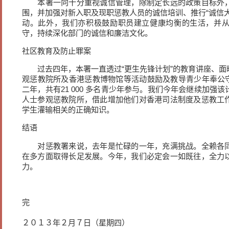
本署一向十分重视诚信管理，除制定长远的政策目标外，
围，并加强对新入职及现职惩教人员的诚信培训、推行“诚信
动。此外，我们亦积极鼓励职员建立健康均衡的生活，并
守，持续深化部门的诚信和廉洁文化。
社区教育及防止罪案
过去四年，本署一直透过“更生先锋计划”的教育讲座、面
观惩教院所及香港惩教博物馆等活动鼓励及教导青少年奉公守
二年，共有21 000 多名青少年参与。我们今年会继续加强
人士参观惩教院所，借此增加他们对香港司法制度及惩教工
学生灌输相关的正确知识。
结语
对惩教署来说，去年是忙碌的一年，充满挑战。全赖各同
在多方面取得长足发展。今年，我们必定会一如既往，全力
力。
完
２０１３年２月７日（星期四）