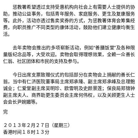
惩教署希望透过支持受惠机构向社会上有需要人士提供的协
助，推动公益事务，包括青年服务、家庭服务、更生及复康服务
等。此外，活动亦透过售卖奖券的方式，为惩教署体育会筹集经
费，向职员推广不同类型的康体活动，鼓励他们建立健康均衡生
活。
去年卖物会推出的多项崭新活动，例如“善膳饭堂”及各种限
量版纪念品等，大受欢迎。卖物会取得理想效果，全赖一众善长
仁翁、社区团体和市民的支持及参与。
今日出席支票致赠仪式的包括部分在卖物会上捐献的善长仁
翁，当中有仁济医院董事局主席郑承隆、副主席郑承峰及总理鲍
诚业；仁爱堂副主席吴明珍、欧雪明及史颜景莲；保良局郑锦钟
副主席夫人、商界助更生委员会主席何伟权，以及关顾更生人士
会会长尹婉媚等。
完
２０１３年２月２７日（星期三）
香港时间１８时１３分