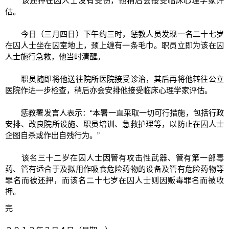
该还押在囚人士没有受伤，他稍后会接受临床心理学家评
估。
今日（三月四日）下午约三时，惩教人员发现一名二十七岁
在囚人士坐在囚室地上，颈上缠有一条毛巾。职员立即为该在囚
人士施行急救，他当时清醒。
职员随即将他送往院所医院接受诊治，其后再将他转往公立
医院作进一步检查，稍后亦会安排他接受临床心理学家评估。
惩教署发言人表示：“本署一直采取一切可行措施，包括行政
安排、改良院所设施、职员培训、急救护理等，以防止在囚人士
企图自杀或作出自残行为。”
该名三十二岁在囚人士因管有攻击性武器、管有第一部毒
药、管有适合于及拟用作吸食危险药物的设备及管有危险药物等
罪名而被还押，而该名二十七岁在囚人士则因贩毒罪名而被收
押。
完