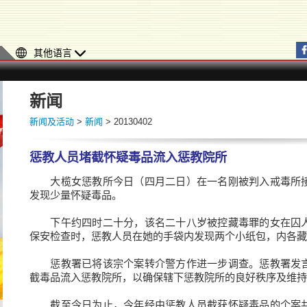
其他语言
新闻
新闻及活动
>
新闻
> 20130402
惩教人员堵截怀疑毒品流入惩教院所
大榄女惩教所今日（四月二日）在一名刚被判入戒毒所接
发现少量怀疑毒品。
下午约四时二十分，该名二十八岁被控藏毒罪的女在囚人
保安检查时，惩教人员在她的手袋内发现两个小纸包，内各藏
惩教署已将该宗个案转介警方作进一步调查。惩教署发言
截毒品流入惩教院所，以确保辖下惩教院所的良好秩序及维持
截至今日为止，今年经由惩教人员截获怀疑毒品的个案共