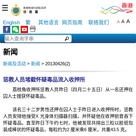
☰
A
A
English
繁
其他语言
网页指南
联络我们
A
新闻
新闻及活动
>
新闻
> 20130426(2)
惩教人员堵截怀疑毒品流入收押所
荔枝角收押所惩教人员昨日（四月二十五日）从一名还押在
囚人士搜获怀疑毒品。
该名三十二岁男性还押在囚人士于昨日进入收押所时，惩教
人员安排他接受X 光身体扫描器扫描，并怀疑他在收押前曾吞下
怀疑毒品。直至昨日下午约七时，他被发现共排出三粒以胶纸包
装成棒状的怀疑毒品，每粒约为2 厘米乘6 厘米，共重43.5 克。