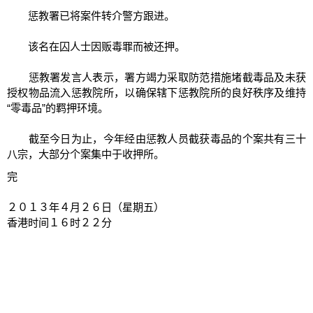
惩教署已将案件转介警方跟进。
该名在囚人士因贩毒罪而被还押。
惩教署发言人表示，署方竭力采取防范措施堵截毒品及未获
授权物品流入惩教院所，以确保辖下惩教院所的良好秩序及维持
“零毒品”的羁押环境。
截至今日为止，今年经由惩教人员截获毒品的个案共有三十
八宗，大部分个案集中于收押所。
完
２０１３年４月２６日（星期五）
香港时间１６时２２分