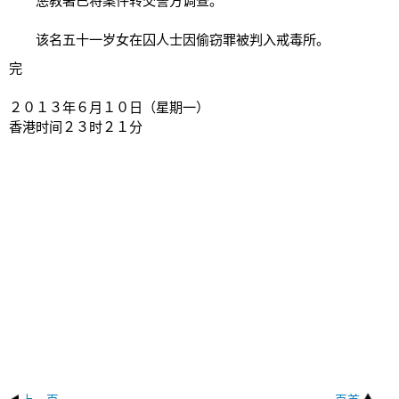
惩教署已将案件转交警方调查。
该名五十一岁女在囚人士因偷窃罪被判入戒毒所。
完
２０１３年６月１０日（星期一）
香港时间２３时２１分