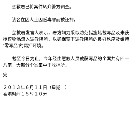
惩教署已将案件转介警方调查。
该名在囚人士因贩毒罪而被还押。
惩教署发言人表示，署方竭力采取防范措施堵截毒品及未获
授权物品流入惩教院所，以确保辖下惩教院所的良好秩序及维持
“零毒品”的羁押环境。
截至今日为止，今年经由惩教人员截获毒品的个案共有四十
八宗，大部分个案集中于收押所。
完
２０１３年６月１１日（星期二）
香港时间１５时１０分