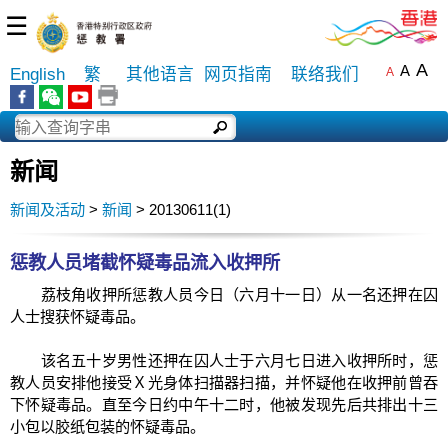
☰
A
A
English
繁
其他语言
网页指南
联络我们
A
新闻
新闻及活动
>
新闻
> 20130611(1)
惩教人员堵截怀疑毒品流入收押所
荔枝角收押所惩教人员今日（六月十一日）从一名还押在囚
人士搜获怀疑毒品。
该名五十岁男性还押在囚人士于六月七日进入收押所时，惩
教人员安排他接受Ｘ光身体扫描器扫描，并怀疑他在收押前曾吞
下怀疑毒品。直至今日约中午十二时，他被发现先后共排出十三
小包以胶纸包装的怀疑毒品。