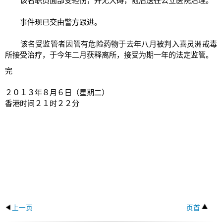
该名职员面部受轻伤，并无大碍，随后送往公立医院治理。
事件现已交由警方跟进。
该名受监管者因管有危险药物于去年八月被判入喜灵洲戒毒
所接受治疗，于今年二月获释离所，接受为期一年的法定监管。
完
２０１３年８月６日（星期二）
香港时间２１时２２分
上一页
页首