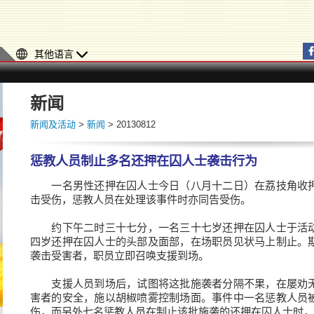
其他语言
新闻
新闻及活动
>
新闻
> 20130812
惩教人员制止多名还押在囚人士袭击行为
一名男性还押在囚人士今日（八月十二日）在荔技角收押
击受伤，惩教人员在处理该事件时亦同告受伤。
约下午二时三十七分，一名三十七岁还押在囚人士于活动
四岁还押在囚人士的头部及面部，在场职员见状马上制止。
袭击受害者，职员立即召唤支援到场。
支援人员到场后，试图将这批施袭者分隔不果，在屡劝无
害者的安全，施以胡椒喷雾控制场面。事件中一名惩教人员
伤，而另外七名惩教人员在制止该批施袭的还押在囚人士时，