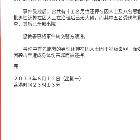
事件受控后，合共有十五名男性还押在囚人士及八名惩教
批男性还押在囚人士在治理后已无大碍，而其中五名受伤惩
查，其后已全部出院。
惩教署已将事件转交警方跟进。
事件中首先施袭的男性还押在囚人士因干犯贩毒罪，而受
因袭击至造成身体伤害罪而被还押。
完
２０１３年８月１２日（星期一）
香港时间２３时１３分