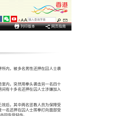
A
A
A
列印版本
网页指南
所内，被多名男性还押在囚人士袭
室内，突然用拳头袭击另一名四十
期间有十多名还押在囚人士涉嫌加入
效后，其中两名惩教人员为保障受
被一名还押在囚人士挥拳打向面部受
亦同告受轻伤。