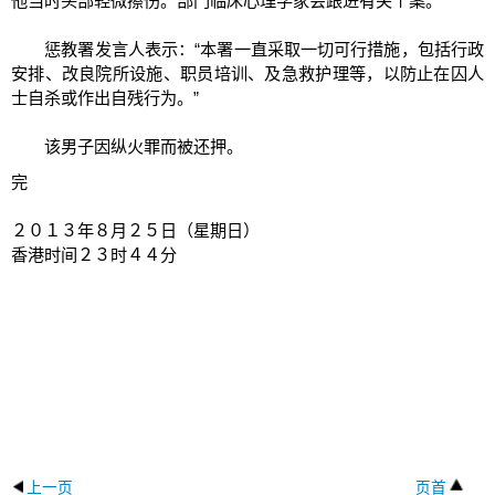
他当时头部轻微擦伤。部门临床心理学家会跟进有关个案。
惩教署发言人表示：“本署一直采取一切可行措施，包括行政
安排、改良院所设施、职员培训、及急救护理等，以防止在囚人
士自杀或作出自残行为。”
该男子因纵火罪而被还押。
完
２０１３年８月２５日（星期日）
香港时间２３时４４分
上一页
页首