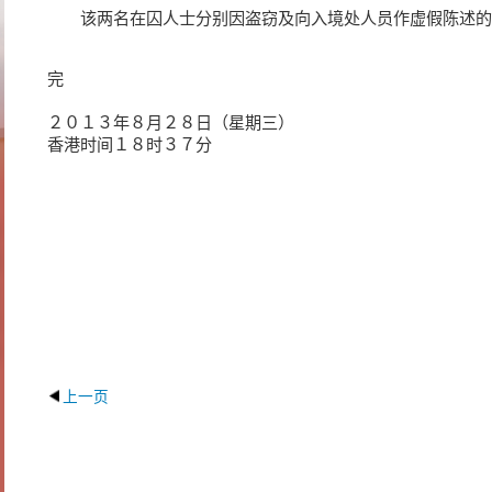
该两名在囚人士分别因盗窃及向入境处人员作虚假陈述的
完
２０１３年８月２８日（星期三）
香港时间１８时３７分
上一页