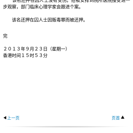
该名还押在囚人士没有受伤。他被安排到院所医院接受进一
步观察，部门临床心理学家会跟进个案。
该名还押在囚人士因贩毒罪而被还押。
完
２０１３年９月２３日（星期一）
香港时间１５时５３分
上一页
页首