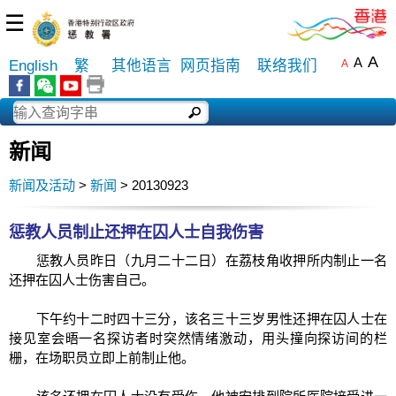
☰
A
A
English
繁
其他语言
网页指南
联络我们
A
新闻
新闻及活动
>
新闻
> 20130923
惩教人员制止还押在囚人士自我伤害
惩教人员昨日（九月二十二日）在荔枝角收押所内制止一名
还押在囚人士伤害自己。
下午约十二时四十三分，该名三十三岁男性还押在囚人士在
接见室会晤一名探访者时突然情绪激动，用头撞向探访间的栏
栅，在场职员立即上前制止他。