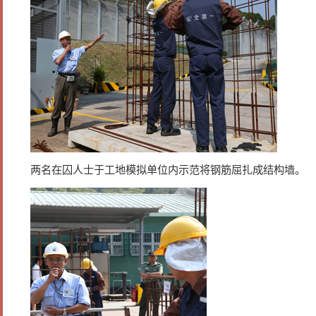
两名在囚人士于工地模拟单位内示范将钢筋屈扎成结构墙。