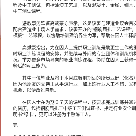
程及中工测试，包括油漆工艺班，以及混凝土、金属、细木
中工测试课程。
惩教事务监督高斌豪亦表示，这是该署与建造业议会首次
配合建造业市场人手需求，该署开办的“钢筋屈扎工艺课程”
模板”工艺课程，以协助培训建筑界生力军，帮助在囚人士释
高斌豪指出，为在囚人士提供职业训练是助更生工作的重
时职业训练课程的安排，并继续与外间的专业团体和训练机
况，举办更多市场导向的职业训练课程，协助在囚人士获得
释后的就业能力。
其中一位毕业及将于本月底服刑期满的所员亚健（化名）
因为他朋友的父亲正从事这行业，加上这行业人工不错，又
机会，以便改过自新。
在囚人士在为期９７天的课程中，按要求完成训练并通过
的资历，包括钢筋屈扎工中级工艺测试证书、指定行业安全训
明书“绿卡”，更可以注册为半熟练工人。
完