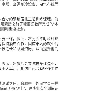
、水喉、空调制冷设备、电气布线等
合办的钢筋屈扎工艺训练课程。为
，是紧接之前于塘褔惩教所完成的“木
后顺利重返社会。
要一环。因此，署方会不时检讨现
构保持紧密合作，因应市场的就业情
一技之长和认可资历，从而提升他们
表示，出狱后会尝试投身建造业，
有十大基建，相信自己会有很多工作
测试之后，会取得与外间学员一样
练证明书“银卡”、建造业安全训练证