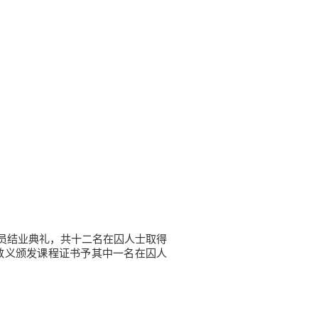
学员结业典礼，共十二名在囚人士取得
敦义颁发课程证书予其中一名在囚人