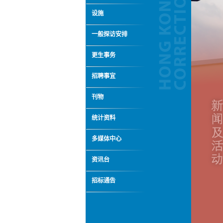
设施
一般探访安排
更生事务
招聘事宜
刊物
统计资料
多媒体中心
资讯台
招标通告