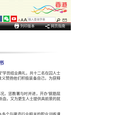
A
A
A
列印版本
网页指南
书
”学员结业典礼，共十二名在囚人士
敦义赞扬他们积极装备自己，为获释
况，惩教署与时并进，开办‘钢筋屈
训新血，又为更生人士提供具前景的就
多个与建造行业相关的职业训练课