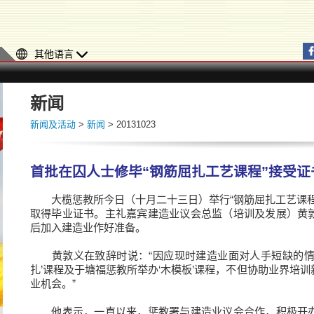
其他语言
新闻
新闻及活动
>
新闻
> 20131023
首批在囚人士修毕“钢筋屈扎工艺课程”接受证
大榄惩教所今日（十月二十三日）举行“钢筋屈扎工艺课程
取得毕业证书。主礼嘉宾建造业议会总监（培训及发展）黄
后加入建造业作好准备。
黄敦义在致辞时说：“因应现时建造业面对人手短缺的情
扎’课程及于塘福惩教所举办‘木模板’课程，不但协助业界培
业机会。”
他表示，一直以来，惩教署与建造业议会合作，积极开办