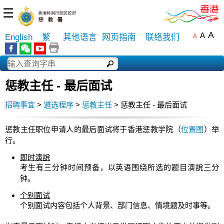
☰
A
A
English
繁
其他语言
网页指南
联络我们
A
惩教主任 - 最后面试
招聘事宜
>
遴选程序
>
惩教主任
> 惩教主任 - 最后面试
惩教主任职位申请人的最后面试将于香港惩教学院（
位置图
）举
行。
即时演說
考生有三分钟时间预备，以英语围绕所选的题目演說三分
钟。
个别面试
个别面试内容包括个人背景、部门信息、情境题及时事等。