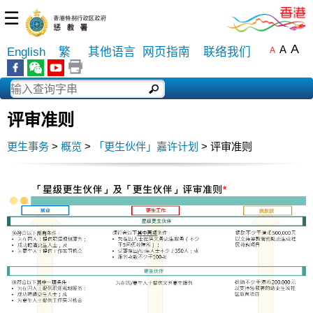
☰
A
A
English
繁
其他语言
网页指南
联络我们
A
评审准则
更生事务
>
概览
>
「更生伙伴」嘉许计划
> 评审准则