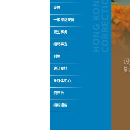
设施
一般探访安排
更生事务
招聘事宜
刊物
统计资料
多媒体中心
资讯台
招标通告