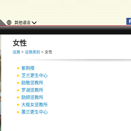
其他语言
女性
设施
>
设施类别
> 女性
紫荆楼
芝兰更生中心
励敬惩教所
罗湖惩教所
励顾惩教所
大榄女惩教所
蕙兰更生中心