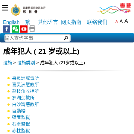
☰
A
A
English
繁
其他语言
网页指南
联络我们
A
成年犯人 ( 21 岁或以上)
设施
>
设施类别
> 成年犯人 (21岁或以上)
喜灵洲戒毒所
喜灵洲惩教所
荔枝角收押所
罗湖惩教所
白沙湾惩教所
百勤楼
壁屋监狱
石壁监狱
赤柱监狱