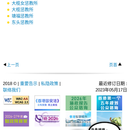
大榄女惩教所
大榄惩教所
塘福惩教所
东头惩教所
上一页
页首
2018 © |
重要告示
|
私隐政策
|
最近修订日期 :
联络我们
2023年05月17日